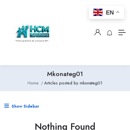
EN
Mkonateg01
Home
Articles posted by mkonateg01
Show Sidebar
Nothing Found