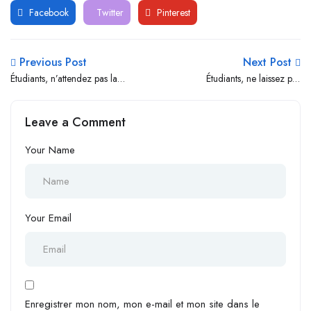
Facebook
Twitter
Pinterest
Previous Post
Next Post
Étudiants, n’attendez pas la
Étudiants, ne laissez pas
fin de vos études pour
votre avenir attendre la fin
préparer votre avenir
de vos études !
Leave a Comment
professionnel !
Your Name
Your Email
Enregistrer mon nom, mon e-mail et mon site dans le