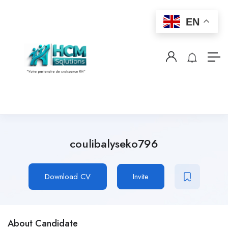
EN
coulibalyseko796
Download CV
Invite
About Candidate